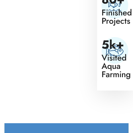
Finished
Projects
5
k+
Visited
Aqua
Farming